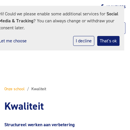
VACATURES
Hi! Could we please enable some additional services for
Social
Media & Tracking
? You can always change or withdraw your
consent later.
Let me choose
I decline
That's ok
Onze school
Kwaliteit
Kwaliteit
Structureel werken aan verbetering